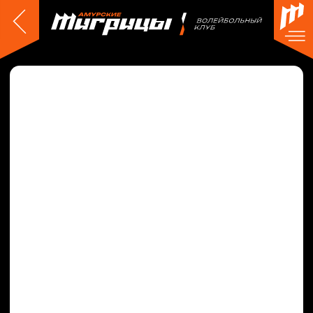
КИРА
КУРИЛЕНКО
Амплуа:
либеро