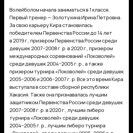
2007−2008 г. р. в 2020 г., лучшим либеро
турнира «Локоволей» среди девушек
2004−2005 г. р., лучшим либеро турнира
«Локоволей» среди девушек 2005−2006 г. р.
и лучшим игроком полуфинала Первенства
России среди девушек 2007−2008 г. р. в 2023 г.
КЛУБ
О клубе
Команда «Амурские Тигрицы»
Команда «Амурские Тигрицы-ДВГАФК»
Партнёры клуба