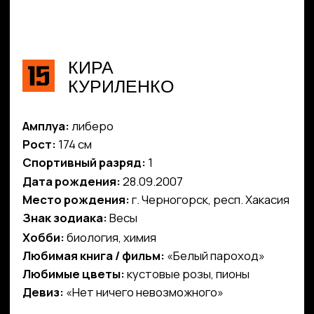
Рост:
174 см
Спортивный разряд:
1
Дата рождения:
28.09.2007
Место рождения:
г. Черногорск, респ. Хакасия
Знак зодиака:
Весы
Хобби:
биология, химия
Любимая книга / фильм:
«Белый пароход»
Любимые цветы:
кустовые розы, пионы
Девиз:
«Нет ничего невозможного»
Волейболом начала заниматься в 1 классе.
Первый тренер — Золотухина Ирина Петровна.
За свою карьеру Кира становилась
победителем Первенства России до 14 лет
в 2019 г., призером Первенства России среди
девушек 2007−2008 г. р. в 2020 г., призером
международных соревнований «Локоволей»
среди девушек 2004−2005 г. р., а также
призером турнира «Локоволей» среди девушек
2005−2006 и 2006−2007 г. р. Все это время Кира
выступала в составе сборной республики
Хакасия. Также она признавалась лучшим
защитником Первенства России среди девушек