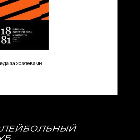
еда за хозяевами
МЕДИА