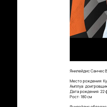
Янилейдис Санчес Ви
Место рождения: К
Амплуа: доигровщи
Дата рождения: 22 
Рост: 180 см
Янилейдис обладает