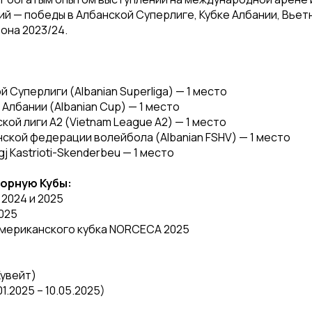
й — победы в Албанской Суперлиге, Кубке Албании, Вьетн
она 2023/24.
 Суперлиги (Albanian Superliga) — 1 место
Албании (Albanian Cup) — 1 место
ой лиги А2 (Vietnam League A2) — 1 место
ской федерации волейбола (Albanian FSHV) — 1 место
gj Kastrioti-Skenderbeu — 1 место
борную Кубы:
 2024 и 2025
025
американского кубка NORCECA 2025
Кувейт)
1.2025 – 10.05.2025)