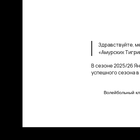
Здравствуйте, м
«Амурских Тигри
В сезоне 2025/26 Я
успешного сезона в
Волейбольный 
КЛУБ
О клубе
Команда «Амурские Тигрицы»