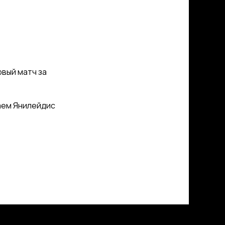
рвый матч за
аем Янилейдис
МЕДИА
Фото
Видео | Радио