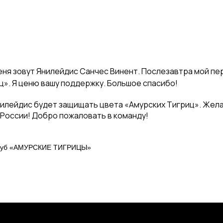
еня зовут Янилейдис Санчес Винент. Послезавтра мой пе
ц». Я ценю вашу поддержку. Большое спасибо!
нилейдис будет защищать цвета «Амурских Тигриц». Жел
 России! Добро пожаловать в команду!
клуб «АМУРСКИЕ ТИГРИЦЫ»
СОРЕВНОВАНИЯ
2025-2026 Высшая лига «А»
2025-2026 Высшая лига «Б»