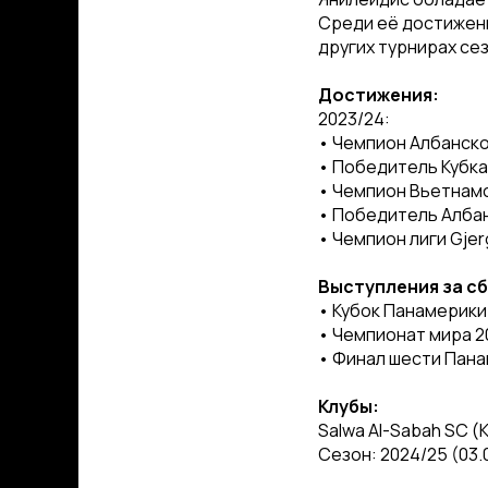
Среди её достижени
других турнирах сез
Достижения:
2023/24:
• Чемпион Албанской
• Победитель Кубка 
• Чемпион Вьетнамск
• Победитель Албан
• Чемпион лиги Gjer
Выступления за с
• Кубок Панамерики
• Чемпионат мира 2
• Финал шести Пан
Клубы:
Salwa Al-Sabah SC (
Сезон: 2024/25 (03.0