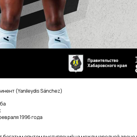
нент (Yanileydis Sánchez)
уба
к
февраля 1996 года
 богатым опытом выступлений на международной арене и 