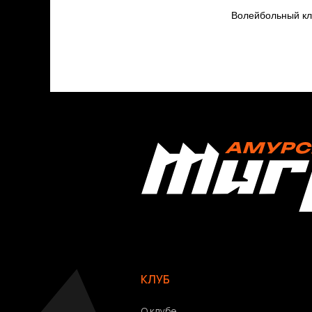
Волейбольный 
КЛУБ
О клубе
Команда «Амурские Тигрицы»
Команда «Амурские Тигрицы-ДВГАФК»
Партнёры клуба
Магазин атрибутики