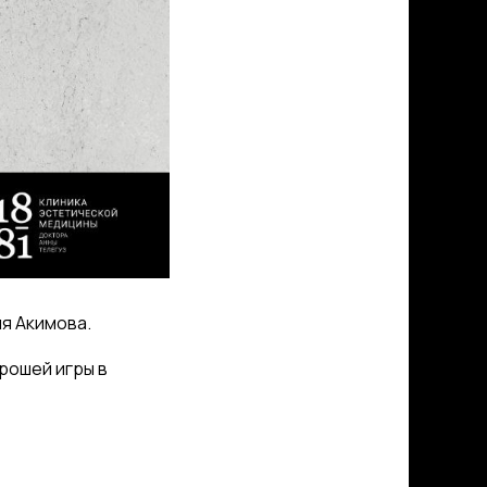
я Акимова.
рошей игры в