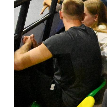
Команда «Амурские Тигрицы»
Команда «Амурские Тигрицы-ДВГАФК»
Партнёры клуба
Магазин атрибутики
СОРЕВНОВАНИЯ
2025-2026 Высшая лига «А»
2025-2026 Высшая лига «Б»
2026 Кубок России
2025 Кубок Сибири и Дальнего Востока
Архив соревнований
Болельщикам
МЕДИА
Фото
Видео | Радио