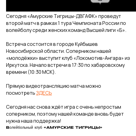
Сегодня «Амурские Тигрицы-ДВГАФК» проведут
второй матч в рамках 1 тура Чемпионата России по
КЛУБ
волейболу среди женских команд Высшей лиги «Б».
О клубе
Встреча состоится в городе Куйбышев
Команда «Амурские Тигрицы»
Новосибирской области. Соперником нашей
Команда «Амурские Тигрицы-ДВГАФК»
«молодёжки» выступит клуб «Локомотив-Ангара» из
Иркутска. Начало встречи в 17:30 по хабаровскому
Партнёры клуба
времени (10:30 МСК).
Магазин атрибутики
Прямую видеотрансляцию матча можно
СОРЕВНОВАНИЯ
посмотреть
ЗДЕСЬ
2025-2026 Высшая лига «А»
Сегодня нас снова ждёт игра с очень непростым
2025-2026 Высшая лига «Б»
соперником, поэтому нашей команде вновь будет
2026 Кубок России
нужна наша поддержка!
2025 Кубок Сибири и Дальнего Востока
Волейбольный клуб «АМУРСКИЕ ТИГРИЦЫ»
Архив соревнований