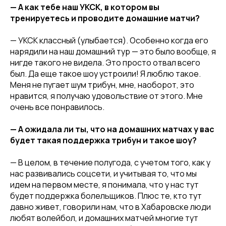
— А как тебе наш УКСК, в котором вы
тренируетесь и проводите домашние матчи?
— УКСК классный (улыбается). Особенно когда его
нарядили на наш домашний тур — это было вообще, я
нигде такого не видела. Это просто отвал всего
был. Да еще такое шоу устроили! Я люблю такое.
Меня не пугает шум трибун, мне, наоборот, это
нравится, я получаю удовольствие от этого. Мне
очень все понравилось.
— А ожидала ли ты, что на домашних матчах у вас
будет такая поддержка трибун и такое шоу?
— В целом, в течение полугода, с учетом того, как у
нас развивались соцсети, и учитывая то, что мы
идем на первом месте, я понимала, что у нас тут
будет поддержка болельщиков. Плюс те, кто тут
давно живет, говорили нам, что в Хабаровске люди
любят волейбол, и домашних матчей многие тут