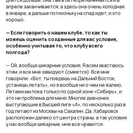
апреле заканчивается, а здесь она очень холодная
в январе, а дальше потихоньку на спад идет, и это
хорошо.
— Если говорить о нашем клубе, то как ты
можешь оценить созданные для вас условия,
особенно учитывая то, что клубу всего
полгода?
— Ой, вообще шикарные условия. Я всем хвастаюсь
этим, и все мне завидуют (смеется). Все мне
говорили: «Вот, ты поедешь на Дальний Восток,
устанешь летать», но я вообще ни о чем не жалею.
Летаем мы пока только по одной зоне «Сибирь», и
это не проблема для меня. Многие девчонки,
выступающие в Высшей лиге «А», по несколько раз в
год летают из Москвы на Сахалин. Да, Хабаровск
расположен далеко от центра страны, а так условия
у нас вообще шикарные, мне все нравится.