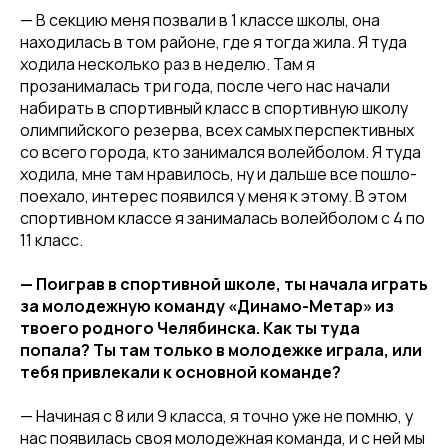
— В секцию меня позвали в 1 классе школы, она
находилась в том районе, где я тогда жила. Я туда
ходила несколько раз в неделю. Там я
прозанималась три года, после чего нас начали
набирать в спортивный класс в спортивную школу
олимпийского резерва, всех самых перспективных
со всего города, кто занимался волейболом. Я туда
ходила, мне там нравилось, ну и дальше все пошло-
поехало, интерес появился у меня к этому. В этом
спортивном классе я занималась волейболом с 4 по
11 класс.
— Поиграв в спортивной школе, ты начала играть
за молодежную команду «Динамо-Метар» из
твоего родного Челябинска. Как ты туда
попала? Ты там только в молодежке играла, или
тебя привлекали к основной команде?
— Начиная с 8 или 9 класса, я точно уже не помню, у
нас появилась своя молодежная команда, и с ней мы