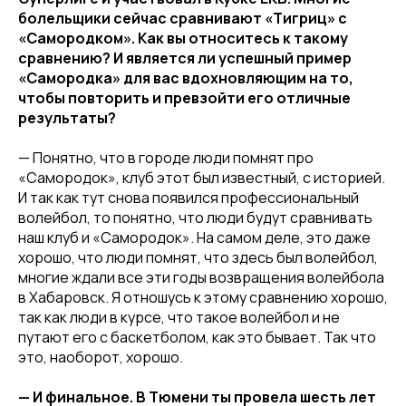
болельщики сейчас сравнивают «Тигриц» с
«Самородком». Как вы относитесь к такому
сравнению? И является ли успешный пример
«Самородка» для вас вдохновляющим на то,
чтобы повторить и превзойти его отличные
результаты?
— Понятно, что в городе люди помнят про
«Самородок», клуб этот был известный, с историей.
И так как тут снова появился профессиональный
волейбол, то понятно, что люди будут сравнивать
наш клуб и «Самородок». На самом деле, это даже
хорошо, что люди помнят, что здесь был волейбол,
многие ждали все эти годы возвращения волейбола
в Хабаровск. Я отношусь к этому сравнению хорошо,
так как люди в курсе, что такое волейбол и не
КЛУБ
путают его с баскетболом, как это бывает. Так что
О клубе
это, наоборот, хорошо.
Команда «Амурские Тигрицы»
— И финальное. В Тюмени ты провела шесть лет