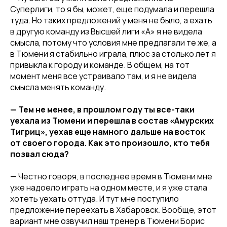
Суперлиги, то я бы, может, еще подумала и перешла
туда. Но таких предложений у меня не было, а ехать
в другую команду из Высшей лиги «А» я не видела
смысла, потому что условия мне предлагали те же, а
в Тюмени я стабильно играла, плюс за столько лет я
привыкла к городу и команде. В общем, на тот
момент меня все устраивало там, и я не видела
смысла менять команду.
— Тем не менее, в прошлом году ты все-таки
уехала из Тюмени и перешла в состав «Амурских
Тигриц», уехав еще намного дальше на восток
от своего города. Как это произошло, кто тебя
позвал сюда?
— Честно говоря, в последнее время в Тюмени мне
уже надоело играть на одном месте, и я уже стала
хотеть уехать оттуда. И тут мне поступило
предложение переехать в Хабаровск. Вообще, этот
вариант мне озвучил наш тренер в Тюмени Борис