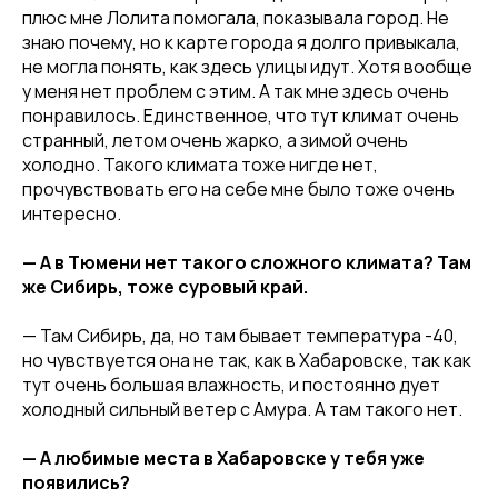
плюс мне Лолита помогала, показывала город. Не
знаю почему, но к карте города я долго привыкала,
не могла понять, как здесь улицы идут. Хотя вообще
у меня нет проблем с этим. А так мне здесь очень
понравилось. Единственное, что тут климат очень
странный, летом очень жарко, а зимой очень
холодно. Такого климата тоже нигде нет,
прочувствовать его на себе мне было тоже очень
интересно.
— А в Тюмени нет такого сложного климата? Там
же Сибирь, тоже суровый край.
— Там Сибирь, да, но там бывает температура -40,
но чувствуется она не так, как в Хабаровске, так как
тут очень большая влажность, и постоянно дует
холодный сильный ветер с Амура. А там такого нет.
— А любимые места в Хабаровске у тебя уже
появились?