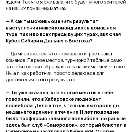
ждали. Так что я ожидала, что будет много зрителей
на наших домашних матчах.
— А как ты можешь оценить результат
выступления нашей команды как в домашнем
туре, так и во всех предыдущих турах, включая
Кубок Сибири и Дальнего Востока?
— Да мне кажется, что нормально играет наша
команда. Первое место в турнирной таблице само
за себя говорит. И результаты наших матчей — тоже.
Ну, а я, как работник, просто делаю все для
достижения этого результата.
— Ты уже сказала, что многие местные тебе
говорили, что в Хабаровске люди ждут
волейбола. Дело в том, что в нашем городе до
недавнего времени в течение 11 лет подряд не
было профессионального волейбола, но раньше
здесь был клуб «Самородок», который блистал в
Суперлиге и участвовал в Кубке ЕКВ. Многие