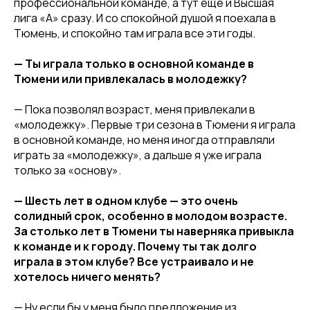
профессиональной команде, а тут еще и Высшая
лига «А» сразу. И со спокойной душой я поехала в
Тюмень, и спокойно там играла все эти годы.
— Ты играла только в основной команде в
Тюмени или привлекалась в молодежку?
— Пока позволял возраст, меня привлекали в
«молодежку». Первые три сезона в Тюмени я играла
в основной команде, но меня иногда отправляли
играть за «молодежку», а дальше я уже играла
только за «основу».
— Шесть лет в одном клубе — это очень
солидный срок, особенно в молодом возрасте.
За столько лет в Тюмени ты наверняка привыкла
к команде и к городу. Почему ты так долго
играла в этом клубе? Все устраивало и не
хотелось ничего менять?
— Ну если бы у меня было предложение из