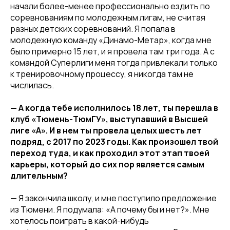
начали более-менее профессионально ездить по
соревнованиям по молодежным лигам, не считая
разных детских соревнований. Я попала в
молодежную команду «Динамо-Метар», когда мне
было примерно 15 лет, и я провела там три года. А с
командой Суперлиги меня тогда привлекали только
к тренировочному процессу, я никогда там не
числилась.
— А когда тебе исполнилось 18 лет, ты перешла в
клуб «Тюмень-ТюмГУ», выступавший в Высшей
лиге «А». И в нем ты провела целых шесть лет
подряд, с 2017 по 2023 годы. Как произошел твой
переход туда, и как проходил этот этап твоей
карьеры, который до сих пор является самым
длительным?
— Я закончила школу, и мне поступило предложение
из Тюмени. Я подумала: «А почему бы и нет?». Мне
хотелось поиграть в какой-нибудь