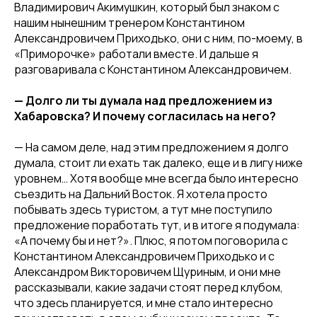
Владимирович Акимушкин, который был знаком с
нашим нынешним тренером Константином
Александровичем Приходько, они с ним, по-моему, в
«Приморочке» работали вместе. И дальше я
разговаривала с Константином Александровичем.
— Долго ли ты думала над предложением из
Хабаровска? И почему согласилась на него?
— На самом деле, над этим предложением я долго
думала, стоит ли ехать так далеко, еще и в лигу ниже
уровнем… Хотя вообще мне всегда было интересно
съездить на Дальний Восток. Я хотела просто
побывать здесь туристом, а тут мне поступило
предложение поработать тут, и в итоге я подумала:
«А почему бы и нет?». Плюс, я потом поговорила с
Константином Александровичем Приходько и с
Александром Викторовичем Щуриным, и они мне
рассказывали, какие задачи стоят перед клубом,
что здесь планируется, и мне стало интересно