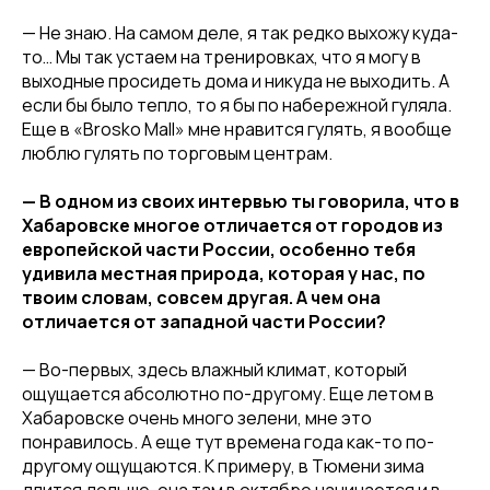
— Не знаю. На самом деле, я так редко выхожу куда-
то… Мы так устаем на тренировках, что я могу в
выходные просидеть дома и никуда не выходить. А
если бы было тепло, то я бы по набережной гуляла.
Еще в «Brosko Mall» мне нравится гулять, я вообще
люблю гулять по торговым центрам.
— В одном из своих интервью ты говорила, что в
Хабаровске многое отличается от городов из
европейской части России, особенно тебя
удивила местная природа, которая у нас, по
твоим словам, совсем другая. А чем она
отличается от западной части России?
— Во-первых, здесь влажный климат, который
ощущается абсолютно по-другому. Еще летом в
Хабаровске очень много зелени, мне это
понравилось. А еще тут времена года как-то по-
другому ощущаются. К примеру, в Тюмени зима
длится дольше, она там в октябре начинается и в