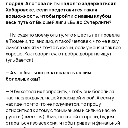
Команда «Амурские Тигрицы-ДВГАФК»
подряд. А готова ли ты надолго задержаться в
Партнёры клуба
Хабаровске, если представится такая
возможность, чтобы пройти с нашим клубом
Магазин атрибутики
весь путь от Высшей лиги «Б» до Суперлиги?
СОРЕВНОВАНИЯ
— Ну, судя по моему опыту, что я шесть лет провела
в Тюмени, то, видимо, я такой человек, что не вижу
2025-2026 Высшая лига «А»
смысла менять что-то в жизни, если у меня и так все
2025-2026 Высшая лига «Б»
хорошо. Как говорится, от добра добра не ищут
2026 Кубок России
(улыбается).
2025 Кубок Сибири и Дальнего Востока
— А что бы ты хотела сказать нашим
Архив соревнований
болельщикам?
Болельщикам
— Я бы хотела их попросить, чтобы они болели за
МЕДИА
нас, наслаждаясь нашей красивой игрой. А если у
нас где-то что-то не получается, то прошу
Фото
относиться к этому с пониманием и сильно нас не
Видео | Радио
ругать (смеется). А мы, со своей стороны, будем
стараться изо всех сил, чтобы привезти финальный
Новости