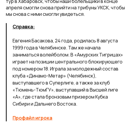
тур в Хабаровск, чтобы наши болельщики в конце
Написать нам
апреля смогли снова прийти на трибуны УКСК, чтобы
мы снова с ними смогли увидеться.
Справка:
Политика конфиденциальности
Евгения Басакова, 24 года, родилась 8 августа
Ⓒ 2023-2025 АНО «ВК «Амурские тигрицы»
1999 года в Челябинске. Там же начала
Россия, г. Хабаровск, Амурский бульвар 1а, УКСК
Связаться с разработчиком сайта
заниматься волейболом. В «Амурских Тигрицах»
играет на позиции центрального блокирующего
под номером 18. Играла за молодежный состав
клуба «Динамо-Метар» (Челябинск),
выступавшего в Суперлиге, а также за клуб
«Тюмень-ТюмГУ», выступавший в Высшей лиге
«А», где стала бронзовым призером Кубка
Сибири и Дальнего Востока.
Профайл игрока