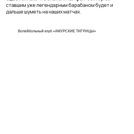
ставшим уже легендарным барабаном будет и
дальше шуметь на наших матчах.
Волейбольный клуб «АМУРСКИЕ ТИГРИЦЫ»