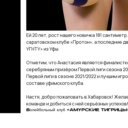
Ей 20 лет, рост нашего новичка 181 сантиметр.
саратовском клубе «Протон», а последние дв
УГНТУ» из Уфы.
Отметим, что Анастасия является финалистко
серебряным призёром Первой лиги сезона 20
Первой лиги в сезоне 2021/2022 и лучшим игр
составе уфимского клуба.
Настя, добро пожаловать в Хабаровск! Желае
команде и добиться с ней серьёзных успехов
Волейбольный клуб «АМУРСКИЕ ТИГРИЦЫ