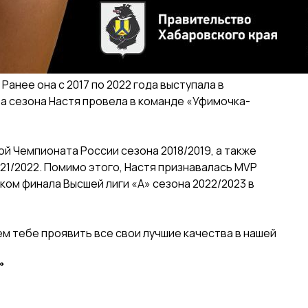
 Ранее она с 2017 по 2022 года выступала в
а сезона Настя провела в команде «Уфимочка-
й Чемпионата России сезона 2018/2019, а также
21/2022. Помимо этого, Настя признавалась MVP
оком финала Высшей лиги «А» сезона 2022/2023 в
м тебе проявить все свои лучшие качества в нашей
!
»