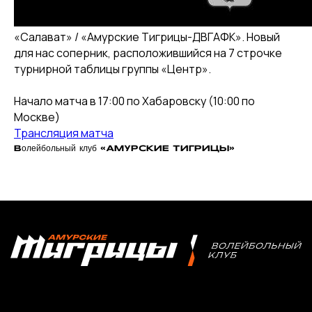
Команда «Амурские Тигрицы»
Команда «Амурские Тигрицы-ДВГАФК»
«Салават» / «Амурские Тигрицы-ДВГАФК». Новый
Партнёры клуба
для нас соперник, расположившийся на 7 строчке
турнирной таблицы группы «Центр».
Магазин атрибутики
Начало матча в 17:00 по Хабаровску (10:00 по
СОРЕВНОВАНИЯ
Москве)
2025-2026 Высшая лига «А»
Трансляция матча
2025-2026 Высшая лига «Б»
Волейбольный клуб «АМУРСКИЕ ТИГРИЦЫ»
2026 Кубок России
2025 Кубок Сибири и Дальнего Востока
Архив соревнований
Болельщикам
МЕДИА
Фото
Видео | Радио