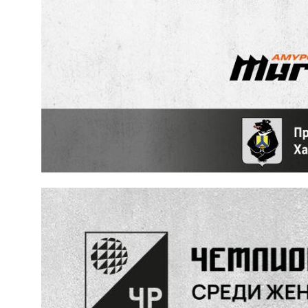
КЛУБ
О клубе
Команда «Амурские Тигрицы»
Команда «Амурские Тигрицы-ДВГАФК»
Партнёры клуба
Магазин атрибутики
СОРЕВНОВАНИЯ
2025-2026 Высшая лига «А»
2025-2026 Высшая лига «Б»