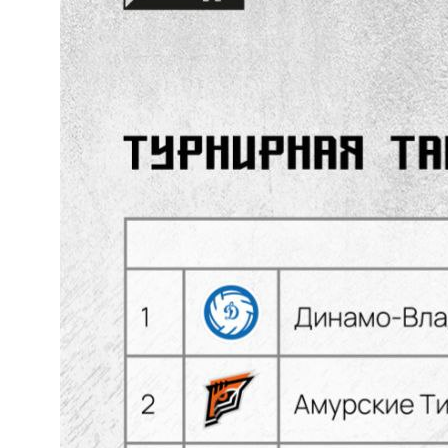
2026 Кубок России
2025 Кубок Сибири и Дальнего Востока
Архив соревнований
Болельщикам
МЕДИА
Фото
Видео | Радио
Новости
Написать нам
Политика конфиденциальности
Ⓒ 2023-2025 АНО «ВК «Амурские тигрицы»
Россия, г. Хабаровск, Амурский бульвар 1а, УКСК
Связаться с разработчиком сайта