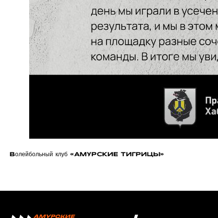
Болельщикам
МЕДИА
Фото
Видео | Радио
Новости
Написать нам
Политика конфиденциальности
Ⓒ 2023-2025 АНО «ВК «Амурские тигрицы»
Волейбольный клуб «АМУРСКИЕ ТИГРИЦЫ»
Россия, г. Хабаровск, Амурский бульвар 1а, УКСК
Связаться с разработчиком сайта