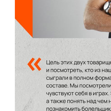
КЛУБ
О клубе
Команда «Амурские Тигрицы»
Команда «Амурские Тигрицы-ДВГАФК»
Партнёры клуба
Магазин атрибутики
СОРЕВНОВАНИЯ
2025-2026 Высшая лига «А»
2025-2026 Высшая лига «Б»
2026 Кубок России
2025 Кубок Сибири и Дальнего Востока
Архив соревнований