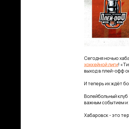
Сегодня ночью хаб
хоккейной лиги
! «Т
выход в плей-офф о
И теперь их ждёт бо
Волейбольный клуб 
важным событием и 
Хабаровск - это те