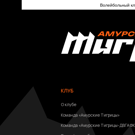
Волейбольный 
КЛУБ
О клубе
Команда «Амурские Тигрицы»
Команда «Амурские Тигрицы-ДВГАФК»
Партнёры клуба
Магазин атрибутики