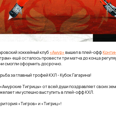
аровский хоккейный клуб
«Амур»
вышел в плей-офф
Конти
играм» ещё осталось провести три матча до конца регуля
ни смогли оформить досрочно.
рьба за главный трофей КХЛ - Кубок Гагарина!
«Амурские Тигрицы» от всей души поздравляет своих зем
желает им успешно выступить в плей-офф КХЛ.
рритория «Тигров» и «Тигриц»!