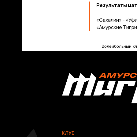
Результаты мат
«Сахалин» - «Уфи
«Амурские Тигрицы
Волейбольный 
КЛУБ
О клубе
Команда «Амурские Тигрицы»
Команда «Амурские Тигрицы-ДВГАФК»
Партнёры клуба
Магазин атрибутики