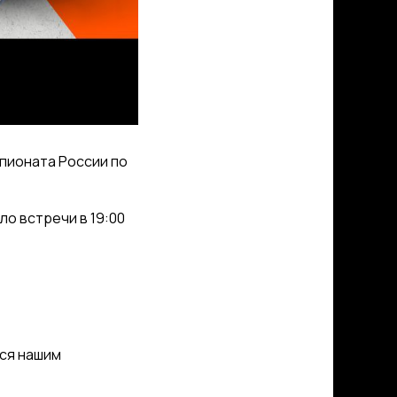
мпионата России по
ло встречи в 19:00
тся нашим