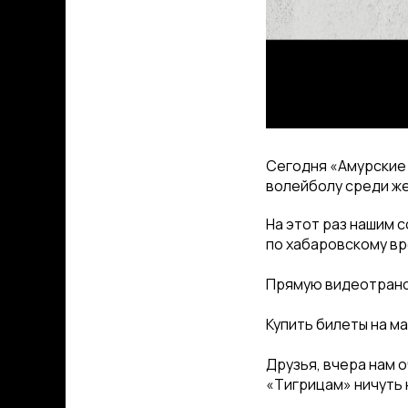
Сегодня «Амурские 
волейболу среди же
На этот раз нашим 
по хабаровскому вр
Прямую видеотран
Купить билеты на м
Друзья, вчера нам 
«Тигрицам» ничуть 