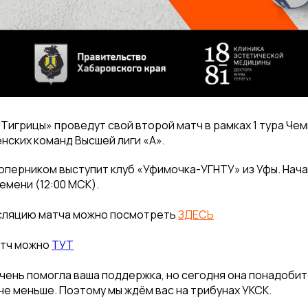
Тигрицы» проведут свой второй матч в рамках 1 тура Че
нских команд Высшей лиги «А».
соперником выступит клуб «Уфимочка-УГНТУ» из Уфы. Нача
емени (12:00 МСК).
сляцию матча можно посмотреть
ЗДЕСЬ
атч можно
ТУТ
очень помогла ваша поддержка, но сегодня она понадоби
не меньше. Поэтому мы ждём вас на трибунах УКСК.