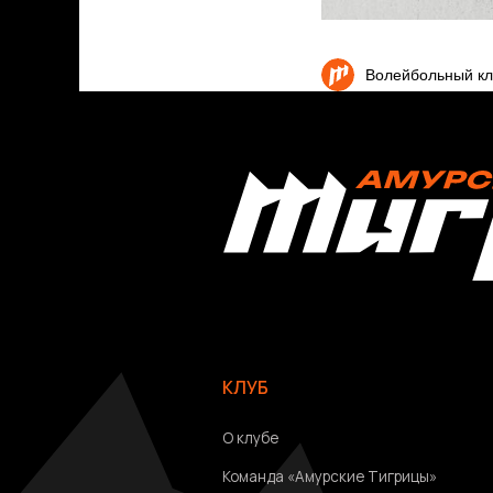
Волейбольный 
КЛУБ
О клубе
Команда «Амурские Тигрицы»
Команда «Амурские Тигрицы-ДВГАФК»
Партнёры клуба
Магазин атрибутики