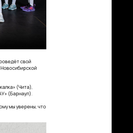
проведёт свой
в Новосибирской
алка» (Чита),
У» (Барнаул).
ому мы уверены, что