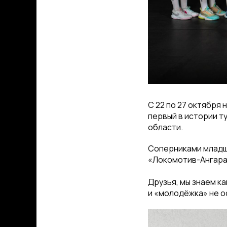
С 22 по 27 октября
первый в истории т
области.
Соперниками младши
«Локомотив-Ангара»
Друзья, мы знаем к
и «молодёжка» не о