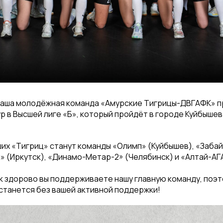
 наша молодёжная команда «Амурские Тигрицы-ДВГАФК» 
ур в Высшей лиге «Б», который пройдёт в городе Куйбыше
х «Тигриц» станут команды «Олимп» (Куйбышев), «Забайк
 (Иркутск), «Динамо-Метар-2» (Челябинск) и «Алтай-АГА
ак здорово вы поддерживаете нашу главную команду, поэт
станется без вашей активной поддержки!