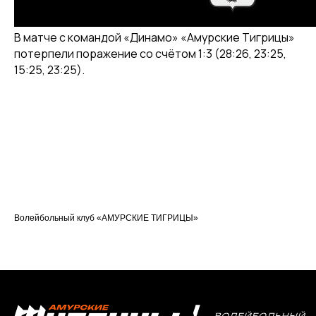
КЛУБ
О клубе
В матче с командой «Динамо» «Амурские Тигрицы»
потерпели поражение со счётом 1:3 (28:26, 23:25,
Команда «Амурские Тигрицы»
15:25, 23:25).
Команда «Амурские Тигрицы-ДВГАФК»
Партнёры клуба
Магазин атрибутики
СОРЕВНОВАНИЯ
2025-2026 Высшая лига «А»
2025-2026 Высшая лига «Б»
2026 Кубок России
Волейбольный клуб «АМУРСКИЕ ТИГРИЦЫ»
2025 Кубок Сибири и Дальнего Востока
Архив соревнований
Болельщикам
МЕДИА