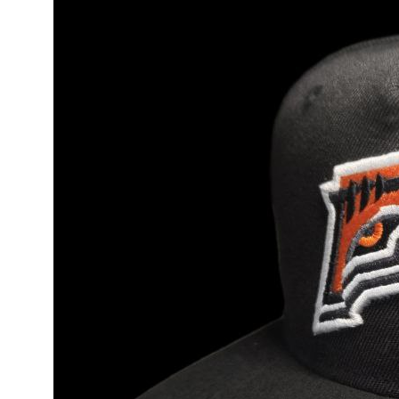
Команда «Амурские Тигрицы-ДВГАФК»
Партнёры клуба
Магазин атрибутики
СОРЕВНОВАНИЯ
2025-2026 Высшая лига «А»
2025-2026 Высшая лига «Б»
2026 Кубок России
2025 Кубок Сибири и Дальнего Востока
Архив соревнований
Болельщикам
МЕДИА
Фото
Видео | Радио
Новости