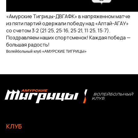
Команда «Амурские Тигрицы-ДВГАФК»
Партнёры клуба
«Амурские Тигрицы-ДВГАФК» в напряженном матче
Магазин атрибутики
из пяти партий одержали победу над «Алтай-АГАУ»
со счетом 3:2 (21:25, 25:16, 25:21, 11:25, 15:7).
СОРЕВНОВАНИЯ
Поздравляем наших спортсменок! Каждая победа —
большая радость!
2025-2026 Высшая лига «А»
Волейбольный клуб «АМУРСКИЕ ТИГРИЦЫ»
2025-2026 Высшая лига «Б»
2026 Кубок России
2025 Кубок Сибири и Дальнего Востока
Архив соревнований
Болельщикам
МЕДИА
Фото
Видео | Радио
Новости