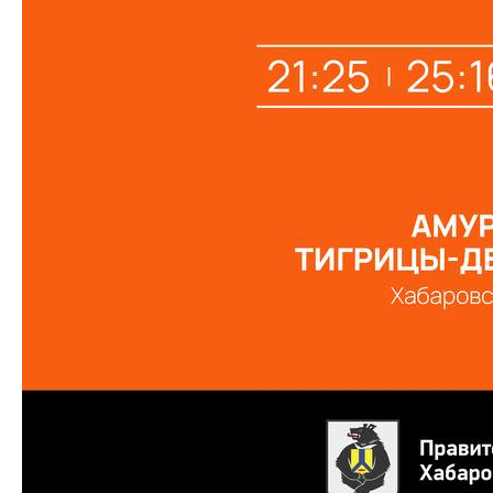
КЛУБ
О клубе
Команда «Амурские Тигрицы»