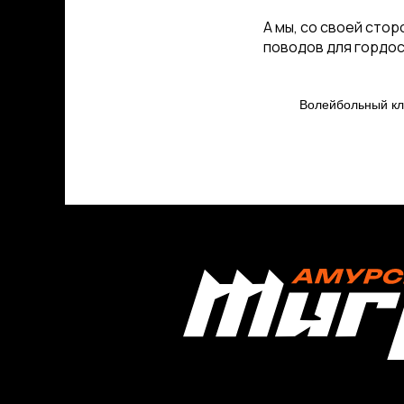
А мы, со своей стор
поводов для гордос
Волейбольный 
КЛУБ
О клубе
Команда «Амурские Тигрицы»