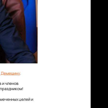
 Демешину
.
в и членов
 праздником!
амеченных целей и