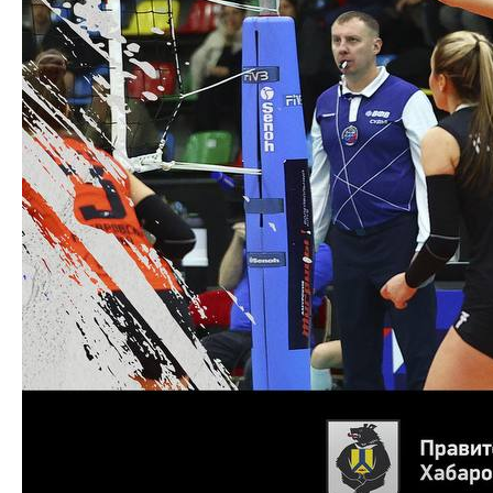
КЛУБ
О клубе
Команда «Амурские Тигрицы»
Команда «Амурские Тигрицы-ДВГАФК»