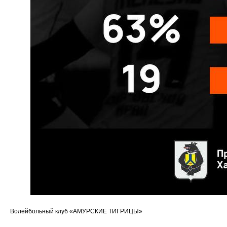
2026 Кубок России
2025 Кубок Сибири и Дальнего Востока
Архив соревнований
Болельщикам
МЕДИА
Фото
Видео | Радио
Новости
Написать нам
Политика конфиденциальности
Ⓒ 2023-2025 АНО «ВК «Амурские тигрицы»
Россия, г. Хабаровск, Амурский бульвар 1а, УКСК
Волейбольный клуб «АМУРСКИЕ ТИГРИЦЫ»
Связаться с разработчиком сайта