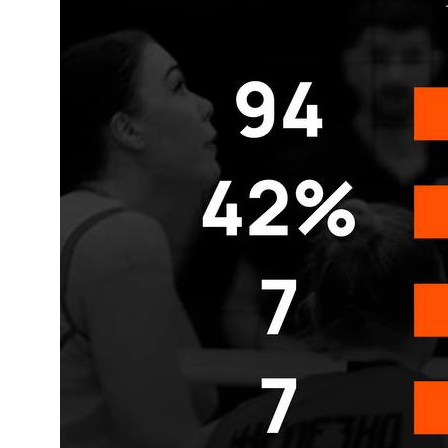
КЛУБ
О клубе
Команда «Амурские Тигрицы»
Команда «Амурские Тигрицы-ДВГАФК»
Партнёры клуба
Магазин атрибутики
СОРЕВНОВАНИЯ
2025-2026 Высшая лига «А»
2025-2026 Высшая лига «Б»