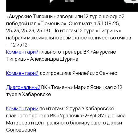
«Амурские Тигрицы» завершили 12 тур еще одной
победой над «Тюменью». Счет матча 3:1 (19:25,
25:23, 25:23, 25:13). По итогам 12 тура «Тигрицы»
набрали максимально возможное количество очков
— 12 из 12.
Комментарий
главного тренера ВК «Амурские
Тигрицы» Александра Щурина
Комментарий
доигровщика Янилейдис Санчес
Диагональный
ВК «Тюмень» Мария Ясницкая о 12
туре в Хабаровске
Комментарии
по итогам 12 тура в Хабаровске
главного тренера ВК «Уралочка-2-УрГЭУ» Дениса
Матвеева и центрального блокирующего Дарьи
Соловьёвой