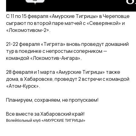
С 11 по 15 февраля «Амурские Тигрицы» в Череповце
КЛУБ
сыграют по второй паре матчей с «Северянкой» и
«Локомотивом-2».
О клубе
Команда «Амурские Тигрицы»
21-22 февраля «Тигрята» вновь проведут домашний
тур в поединке с непростым соперником —
Команда «Амурские Тигрицы-ДВГАФК»
командой «Локомотив-Ангара».
Партнёры клуба
Магазин атрибутики
28 февраля и 1 марта «Амурские Тигрицы» также
дома, в Хабаровске, проведут 2 встречи с командой
СОРЕВНОВАНИЯ
«Атом-Курск».
2025-2026 Высшая лига «А»
Планируем, сохраняем, не пропускаем!
2025-2026 Высшая лига «Б»
2026 Кубок России
Все вместе за Хабаровский край!
Волейбольный клуб «АМУРСКИЕ ТИГРИЦЫ»
2025 Кубок Сибири и Дальнего Востока
Архив соревнований