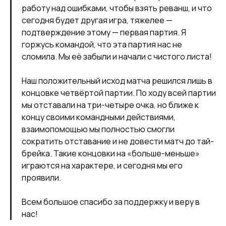
работу над ошибками, чтобы взять реванш, и что
сегодня будет другая игра, тяжелее —
подтверждение этому — первая партия. Я
горжусь командой, что эта партия нас не
сломила. Мы её забыли и начали с чистого листа!
Наш положительный исход матча решился лишь в
концовке четвёртой партии. По ходу всей партии
мы отставали на три-четыре очка, но ближе к
концу своими командными действиями,
взаимопомощью мы полностью смогли
сократить отставание и не довести матч до тай-
брейка. Такие концовки на «больше-меньше»
играются на характере, и сегодня мы его
проявили.
Всем большое спасибо за поддержку и веру в
нас!