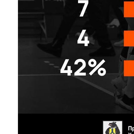
КЛУБ
О клубе
Команда «Амурские Тигрицы»
Команда «Амурские Тигрицы-ДВГАФК»
Партнёры клуба
Магазин атрибутики
СОРЕВНОВАНИЯ
2025-2026 Высшая лига «А»
2025-2026 Высшая лига «Б»
2026 Кубок России
2025 Кубок Сибири и Дальнего Востока
Архив соревнований
Болельщикам