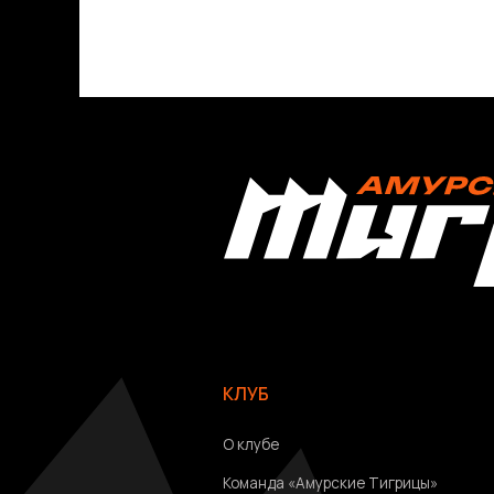
КЛУБ
О клубе
Команда «Амурские Тигрицы»
Команда «Амурские Тигрицы-ДВГАФК»
Партнёры клуба
Магазин атрибутики