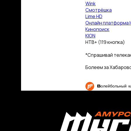
Wink
Смотрёшка
Lime HD
Онлайн платформа 
Кинопоиск
KION
НТВ+ (119 кнопка)
*Спрашивай телека
Болеем за Хабаровс
Волейбольны
КЛУБ
О клубе
Команда «Амурские Тигрицы»