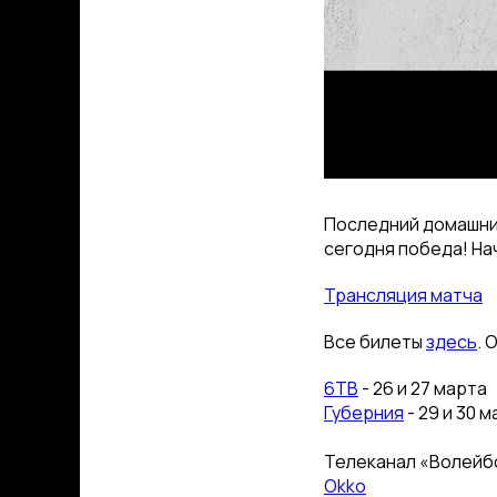
Последний домашний
сегодня победа! Нач
Трансляция матча
Все билеты
здесь
. 
6ТВ
- 26 и 27 марта
Губерния
- 29 и 30 
Телеканал «Волейбо
Okko