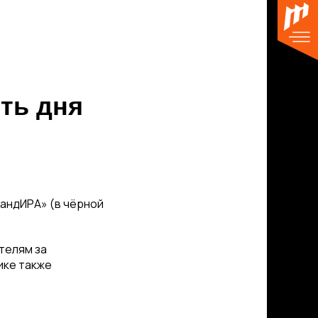
сть дня
андИРА» (в чёрной
телям за
ике также