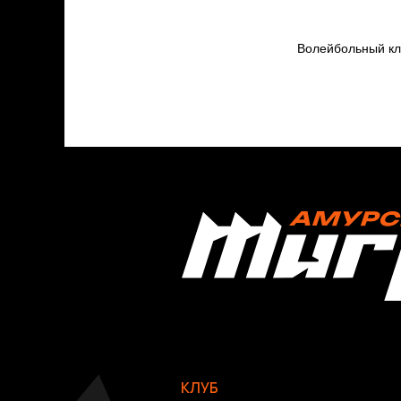
Волейбольный 
КЛУБ
О клубе
Команда «Амурские Тигрицы»
Команда «Амурские Тигрицы-ДВГАФК»