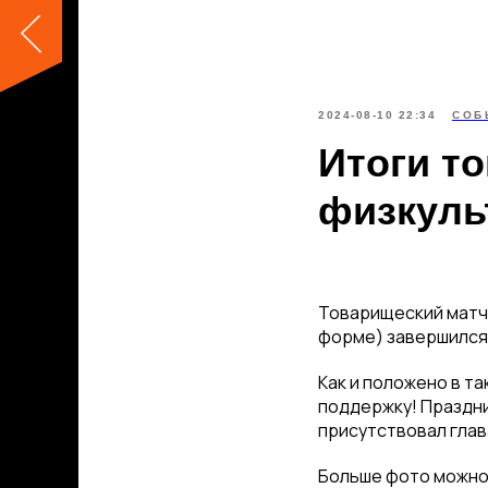
2024-08-10 22:34
СОБ
Итоги то
физкуль
Товарищеский матч
форме) завершился 
Как и положено в т
поддержку! Праздни
присутствовал глав
Больше фото можно