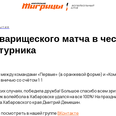
ЫТИЯ
варищеского матча в че
турника
 между командами «Первые» (в оранжевой форме) и «Ком
вничью со счётом 1:1
аких случаях, победила дружба! Большое спасибо всем зри
к волейбола в Хабаровске удался на все 100%! На праздн
а Хабаровского края Дмитрий Демешин.
 посмотреть в нашей группе
ВКонтакте