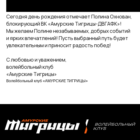
О клубе
Команда «Амурские Тигрицы»
Сегодня день рождения отмечает Полина Охнован,
Команда «Амурские Тигрицы-ДВГАФК»
блокирующий ВК «Амурские Тигрицы-ДВГАФК»!
Мы желаем Полине незабываемых, добрых событий
Партнёры клуба
и ярких впечатлений! Пусть выбранный путь будет
Магазин атрибутики
увлекательным и приносит радость побед!
СОРЕВНОВАНИЯ
С любовью и уважением,
волейбольный клуб
2025-2026 Высшая лига «А»
«Амурские Тигрицы»
2025-2026 Высшая лига «Б»
Волейбольный клуб «АМУРСКИЕ ТИГРИЦЫ»
2026 Кубок России
2025 Кубок Сибири и Дальнего Востока
Архив соревнований
Болельщикам
МЕДИА
Фото