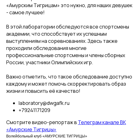
«Амурским Тигрицам» это нужно, для наших девушек
- самое лучшее!
В этой лаборатории обследуются все спортсмены
КЛУБ
академии, что способствует их успешным
выступлениям на соревнованиях. Здесь также
О клубе
проходили обследования многие
Команда «Амурские Тигрицы»
профессиональные спортсмены и члены сборных
Команда «Амурские Тигрицы-ДВГАФК»
России, участники Олимпийских игр.
Партнёры клуба
Важно отметить, что такое обследование доступно
Магазин атрибутики
каждому и может помочь скорректировать образ
жизни и повысить её качество!
СОРЕВНОВАНИЯ
laboratory@dwgafk.ru
2025-2026 Высшая лига «А»
+79241171209
2025-2026 Высшая лига «Б»
Смотрите видео-репортаж в
Телеграм канале ВК
2026 Кубок России
«Амурские Тигрицы»
2025 Кубок Сибири и Дальнего Востока
Волейбольный клуб «АМУРСКИЕ ТИГРИЦЫ»