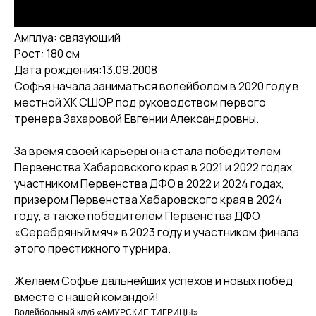
Амплуа: связующий
Рост: 180 см
Дата рождения:13.09.2008
КЛУБ
Софья начала заниматься волейболом в 2020 году в
О клубе
местной ХК СШОР под руководством первого
тренера Захаровой Евгении Александровны.
Команда «Амурские Тигрицы»
Команда «Амурские Тигрицы-ДВГАФК»
За время своей карьеры она стала победителем
Партнёры клуба
Первенства Хабаровского края в 2021 и 2022 годах,
участником Первенства ДФО в 2022 и 2024 годах,
Магазин атрибутики
призером Первенства Хабаровского края в 2024
году, а также победителем Первенства ДФО
СОРЕВНОВАНИЯ
«Серебряный мяч» в 2023 году и участником финала
2025-2026 Высшая лига «А»
этого престижного турнира.
2025-2026 Высшая лига «Б»
Желаем Софье дальнейших успехов и новых побед
2026 Кубок России
вместе с нашей командой!
2025 Кубок Сибири и Дальнего Востока
Волейбольный клуб «АМУРСКИЕ ТИГРИЦЫ»