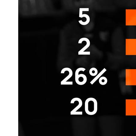
О клубе
Команда «Амурские Тигрицы»
Команда «Амурские Тигрицы-ДВГАФК»
Партнёры клуба
Магазин атрибутики
СОРЕВНОВАНИЯ
2025-2026 Высшая лига «А»
2025-2026 Высшая лига «Б»
2026 Кубок России
2025 Кубок Сибири и Дальнего Востока
Архив соревнований
Болельщикам
МЕДИА
Фото